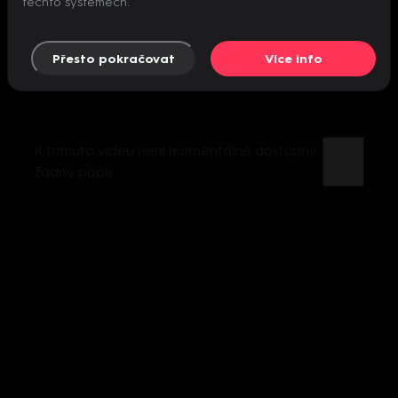
těchto systémech.
Přesto pokračovat
Více info
K tomuto videu není momentálně dostupný
žádný popis.