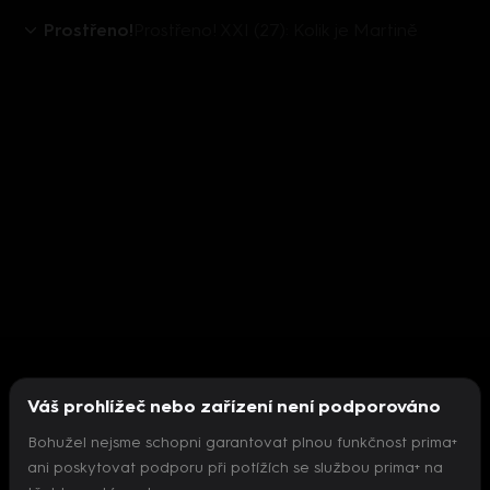
Prostřeno!
Prostřeno! XXI (27): Kolik je Martině
Váš prohlížeč nebo zařízení není podporováno
Bohužel nejsme schopni garantovat plnou funkčnost prima+
ani poskytovat podporu při potížích se službou prima+ na
Nepodařilo se inicializovat přehrávač