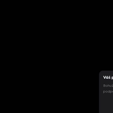
Váš 
Bohuž
podpo