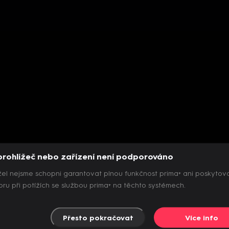
prohlížeč nebo zařízení není podporováno
el nejsme schopni garantovat plnou funkčnost prima+ ani poskytov
ru při potížích se službou prima+ na těchto systémech.
Přesto pokračovat
Více info