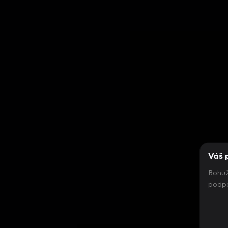
Váš 
Bohuž
podpo