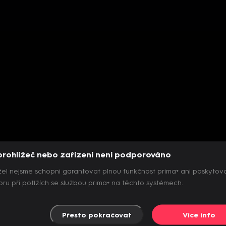
prohlížeč nebo zařízení není podporováno
el nejsme schopni garantovat plnou funkčnost prima+ ani poskytov
ru při potížích se službou prima+ na těchto systémech.
Přesto pokračovat
Více info