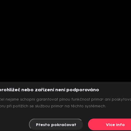
prohlížeč nebo zařízení není podporováno
el nejsme schopni garantovat plnou funkčnost prima+ ani poskytov
ru při potížích se službou prima+ na těchto systémech.
Přesto pokračovat
Více info