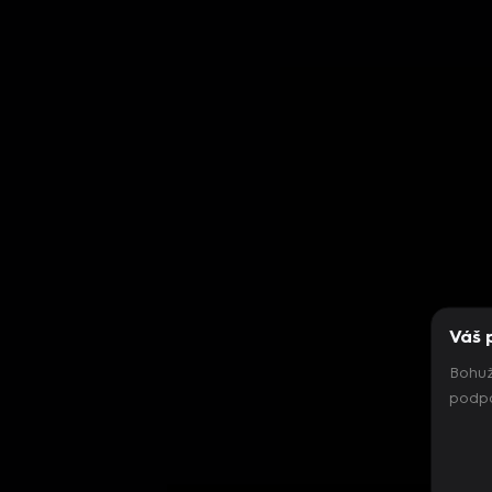
Váš 
Bohuž
podpo