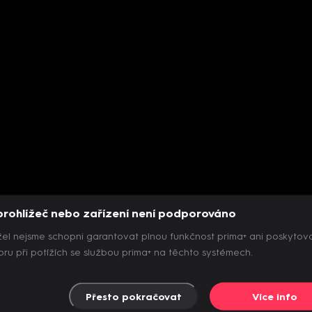
prohlížeč nebo zařízení není podporováno
el nejsme schopni garantovat plnou funkčnost prima+ ani poskytov
ru při potížích se službou prima+ na těchto systémech.
Přesto pokračovat
Více info