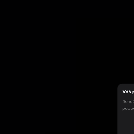
Váš 
Bohuž
podpo