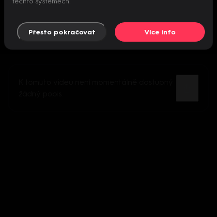
těchto systémech.
Přesto pokračovat
Více info
K tomuto videu není momentálně dostupný
žádný popis.