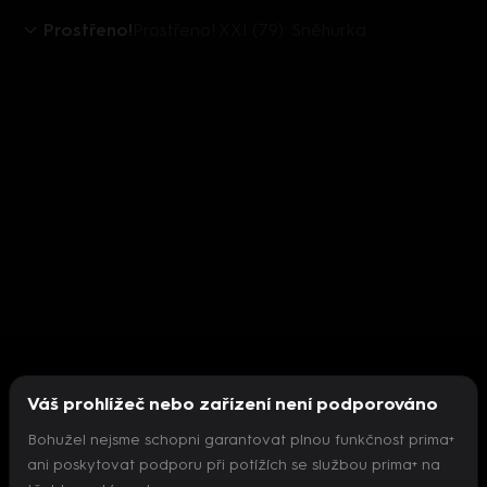
Prostřeno!
Prostřeno! XXI (79): Sněhurka
Váš prohlížeč nebo zařízení není podporováno
Bohužel nejsme schopni garantovat plnou funkčnost prima+
ani poskytovat podporu při potížích se službou prima+ na
Nepodařilo se inicializovat přehrávač