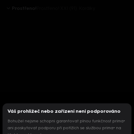
Prostřeno!
Prostřeno! XXI (91): Korálky
Váš prohlížeč nebo zařízení není podporováno
Bohužel nejsme schopni garantovat plnou funkčnost prima+
ani poskytovat podporu při potížích se službou prima+ na
Nepodařilo se inicializovat přehrávač