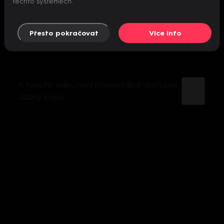
těchto systémech.
Přesto pokračovat
Více info
K tomuto videu není momentálně dostupný
žádný popis.