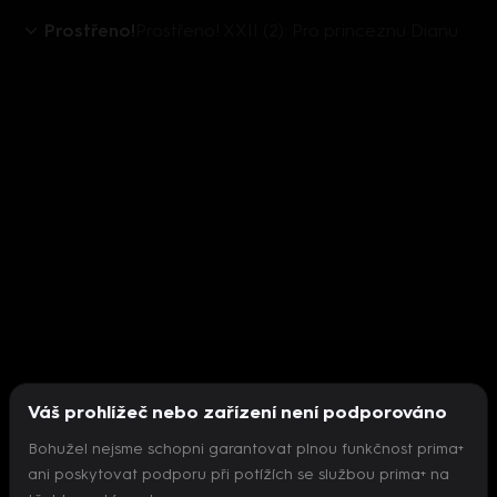
Prostřeno!
Prostřeno! XXII (2): Pro princeznu Dianu
Váš prohlížeč nebo zařízení není podporováno
Bohužel nejsme schopni garantovat plnou funkčnost prima+
ani poskytovat podporu při potížích se službou prima+ na
Nepodařilo se inicializovat přehrávač