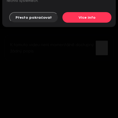
těchto systémech.
Přesto pokračovat
Více info
K tomuto videu není momentálně dostupný
žádný popis.