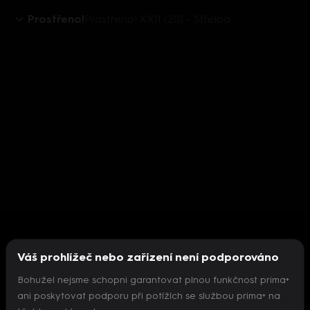
Prostřeno!
Prostřeno! XXII (20) - Střelba
Váš prohlížeč nebo zařízení není podporováno
Bohužel nejsme schopni garantovat plnou funkčnost prima+
ani poskytovat podporu při potížích se službou prima+ na
Nepodařilo se inicializovat přehrávač