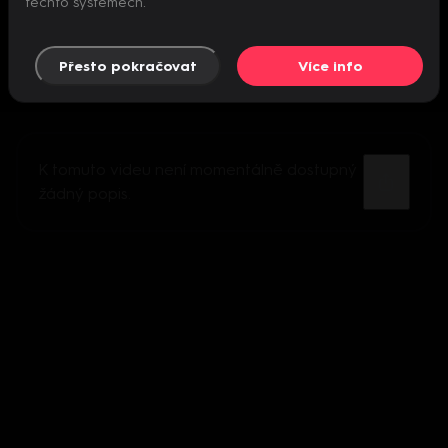
těchto systémech.
Přesto pokračovat
Více info
K tomuto videu není momentálně dostupný
žádný popis.