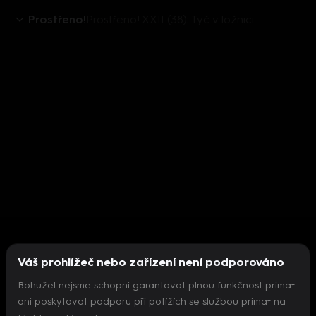
Prostřeno!
Prostřeno! XXII (38): Tyč v ložnici
Váš prohlížeč nebo zařízení není podporováno
Bohužel nejsme schopni garantovat plnou funkčnost prima+
ani poskytovat podporu při potížích se službou prima+ na
Nepodařilo se inicializovat přehrávač