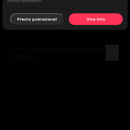
těchto systémech.
Přesto pokračovat
Více info
K tomuto videu není momentálně dostupný
žádný popis.