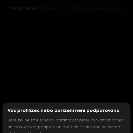
Prostřeno!
Prostřeno! XXIII (106) - Dlouhé prodlevy
Váš prohlížeč nebo zařízení není podporováno
Bohužel nejsme schopni garantovat plnou funkčnost prima+
ani poskytovat podporu při potížích se službou prima+ na
Nepodařilo se inicializovat přehrávač