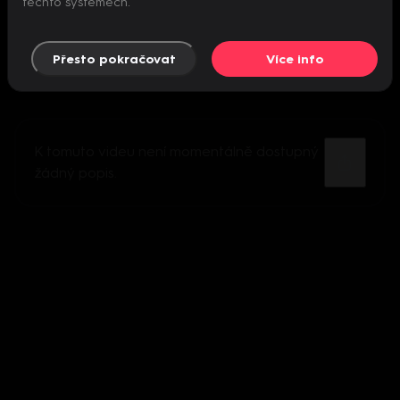
těchto systémech.
Přesto pokračovat
Více info
K tomuto videu není momentálně dostupný
žádný popis.