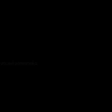
̌kvarková pomazánka