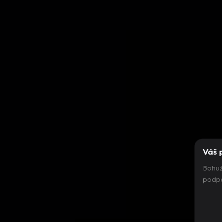
Váš 
Bohuž
podpo