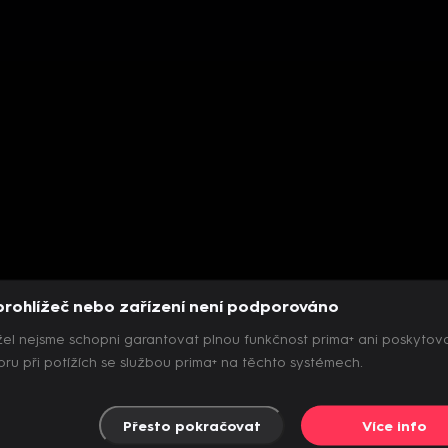
prohlížeč nebo zařízení není podporováno
el nejsme schopni garantovat plnou funkčnost prima+ ani poskytov
ru při potížích se službou prima+ na těchto systémech.
Přesto pokračovat
Více info