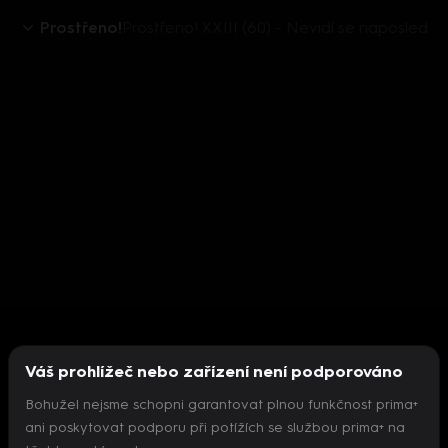
Prostřeno!
Prostřeno! XXIII (60) - Nevidí se naposled
Váš prohlížeč nebo zařízení není podporováno
Bohužel nejsme schopni garantovat plnou funkčnost prima+
ani poskytovat podporu při potížích se službou prima+ na
Nepodařilo se inicializovat přehrávač