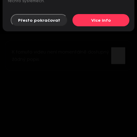
těchto systémech.
Přesto pokračovat
Více info
K tomuto videu není momentálně dostupný
žádný popis.