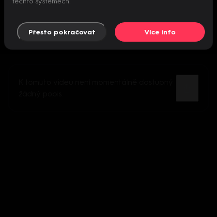
těchto systémech.
Přesto pokračovat
Více info
K tomuto videu není momentálně dostupný
žádný popis.