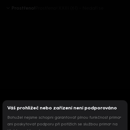
Prostřeno!
Prostřeno! XXIII (61) – Nedaří se
Váš prohlížeč nebo zařízení není podporováno
Bohužel nejsme schopni garantovat plnou funkčnost prima+
ani poskytovat podporu při potížích se službou prima+ na
Nepodařilo se inicializovat přehrávač