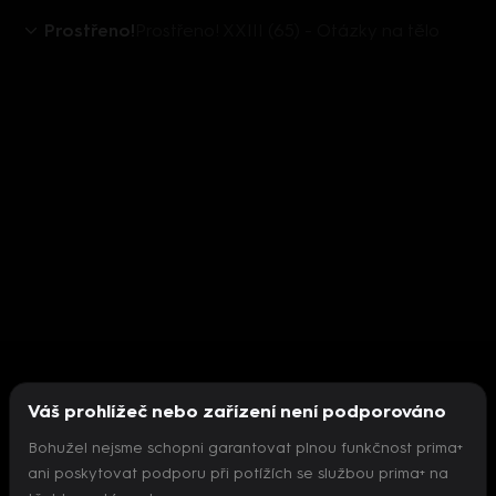
Prostřeno!
Prostřeno! XXIII (65) - Otázky na tělo
Váš prohlížeč nebo zařízení není podporováno
Bohužel nejsme schopni garantovat plnou funkčnost prima+
ani poskytovat podporu při potížích se službou prima+ na
Nepodařilo se inicializovat přehrávač