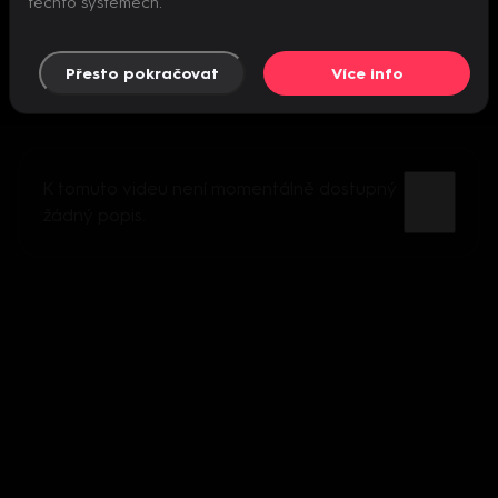
těchto systémech.
Přesto pokračovat
Více info
K tomuto videu není momentálně dostupný
žádný popis.