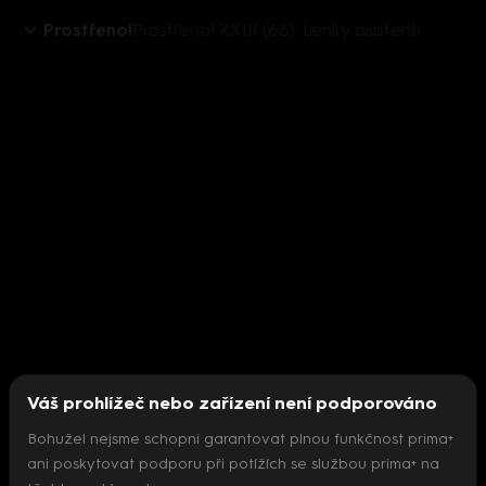
Prostřeno!
Prostřeno! XXIII (66): Lenky asistenti
Váš prohlížeč nebo zařízení není podporováno
Bohužel nejsme schopni garantovat plnou funkčnost prima+
ani poskytovat podporu při potížích se službou prima+ na
Nepodařilo se inicializovat přehrávač