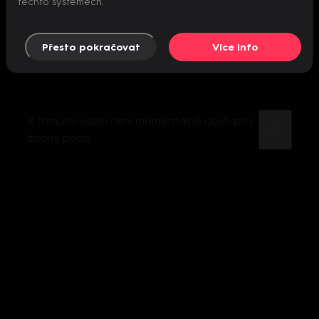
těchto systémech.
Přesto pokračovat
Více info
K tomuto videu není momentálně dostupný
žádný popis.