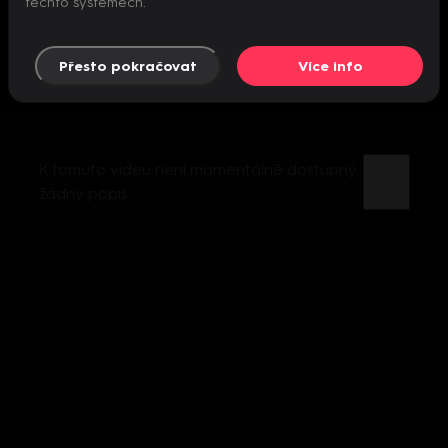
těchto systémech.
Přesto pokračovat
Více info
K tomuto videu není momentálně dostupný
žádný popis.