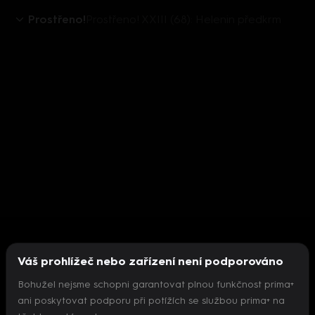
Prostřeno!
Prostřeno! XXIII (68): Helenin předkrm
Váš prohlížeč nebo zařízení není podporováno
Bohužel nejsme schopni garantovat plnou funkčnost prima+
ani poskytovat podporu při potížích se službou prima+ na
Nepodařilo se inicializovat přehrávač