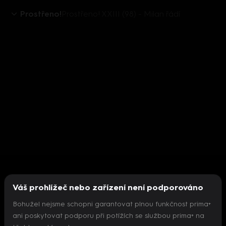
Prostřeno!
Prostřeno! XXIII (98) - Milan řádí
Váš prohlížeč nebo zařízení není podporováno
Bohužel nejsme schopni garantovat plnou funkčnost prima+
ani poskytovat podporu při potížích se službou prima+ na
Nepodařilo se inicializovat přehrávač