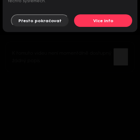
těchto systémech.
Přesto pokračovat
Více info
K tomuto videu není momentálně dostupný
žádný popis.