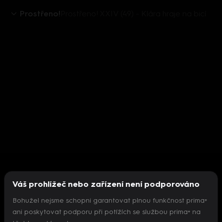
Prostřeno!
Prostřeno! XXIV (49) - Klára hraje na bicí
Váš prohlížeč nebo zařízení není podporováno
Bohužel nejsme schopni garantovat plnou funkčnost prima+
ani poskytovat podporu při potížích se službou prima+ na
Nepodařilo se inicializovat přehrávač