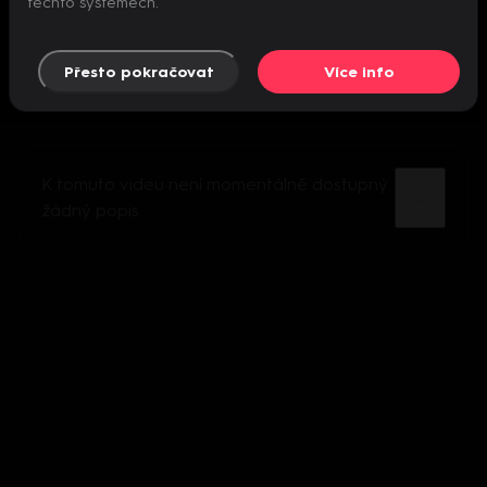
těchto systémech.
Přesto pokračovat
Více info
K tomuto videu není momentálně dostupný
žádný popis.