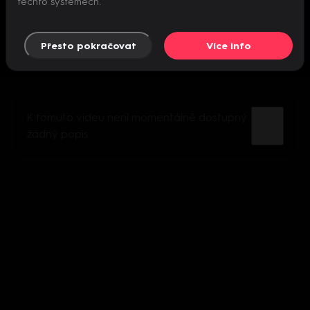
těchto systémech.
Přesto pokračovat
Více info
K tomuto videu není momentálně dostupný
žádný popis.