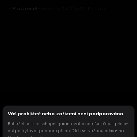
Prostřeno!
Prostřeno! XXIV (63) - Přípravy
Váš prohlížeč nebo zařízení není podporováno
Bohužel nejsme schopni garantovat plnou funkčnost prima+
ani poskytovat podporu při potížích se službou prima+ na
Nepodařilo se inicializovat přehrávač