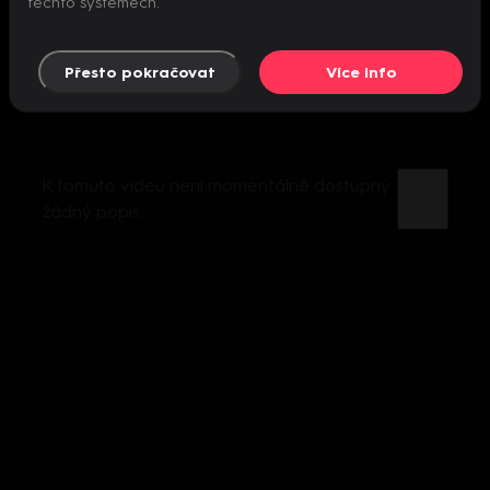
těchto systémech.
Přesto pokračovat
Více info
K tomuto videu není momentálně dostupný
žádný popis.