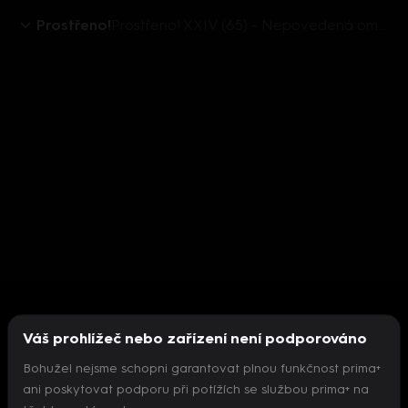
Prostřeno!
Prostřeno! XXIV (65) - Nepovedená omáčka
Váš prohlížeč nebo zařízení není podporováno
Bohužel nejsme schopni garantovat plnou funkčnost prima+
ani poskytovat podporu při potížích se službou prima+ na
Nepodařilo se inicializovat přehrávač