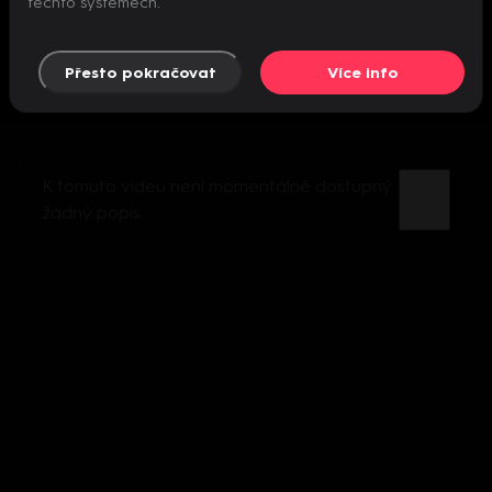
těchto systémech.
Přesto pokračovat
Více info
K tomuto videu není momentálně dostupný
žádný popis.