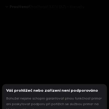
Prostřeno!
Prostřeno! XXIV (67) - Krevety
Váš prohlížeč nebo zařízení není podporováno
Bohužel nejsme schopni garantovat plnou funkčnost prima+
ani poskytovat podporu při potížích se službou prima+ na
Nepodařilo se inicializovat přehrávač