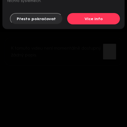
těchto systémech.
Přesto pokračovat
Více info
K tomuto videu není momentálně dostupný
žádný popis.