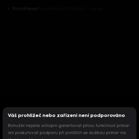
Prostřeno!
Prostřeno! XXIV (86) - Lokše
Váš prohlížeč nebo zařízení není podporováno
Bohužel nejsme schopni garantovat plnou funkčnost prima+
ani poskytovat podporu při potížích se službou prima+ na
Nepodařilo se inicializovat přehrávač