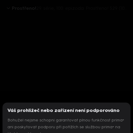
Prostřeno!
29. série, 100. epizoda: Prostřeno! S29 (100)
Váš prohlížeč nebo zařízení není podporováno
Bohužel nejsme schopni garantovat plnou funkčnost prima+
ani poskytovat podporu při potížích se službou prima+ na
Nepodařilo se inicializovat přehrávač