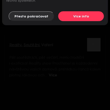
těchto systémech.
Přesto pokračovat
Více info
Reality
,
Soutěžní
,
Vaření
Pět soutěžících, pět večeří, menu tradiční
i exotická! Reality show Prostřeno! je každodenní
návštěvou vašich domovů, přehlídkou tanců kolem
plotny, lákavou och ...
Více