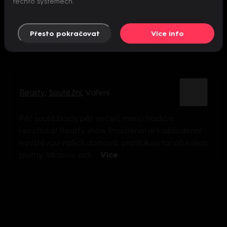
těchto systémech.
Přesto pokračovat
Více info
Reality
,
Soutěžní
,
Vaření
Pět soutěžících, pět večeří, menu tradiční
i exotická! Reality show Prostřeno! je každodenní
návštěvou vašich domovů, přehlídkou tanců kolem
plotny, lákavou och ...
Více