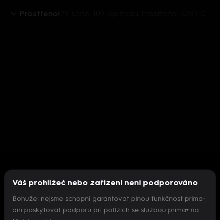
Prostřeno!
29. série, 109. epizoda: Prostřeno! S29 (109)
Váš prohlížeč nebo zařízení není podporováno
Bohužel nejsme schopni garantovat plnou funkčnost prima+
ani poskytovat podporu při potížích se službou prima+ na
Nepodařilo se inicializovat přehrávač