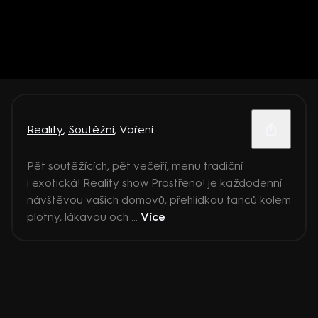
Reality
,
Soutěžní
,
Vaření
Pět soutěžících, pět večeří, menu tradiční
i exotická! Reality show Prostřeno! je každodenní
návštěvou vašich domovů, přehlídkou tanců kolem
plotny, lákavou och ...
Více