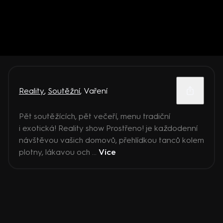
Reality
,
Soutěžní
,
Vaření
Pět soutěžících, pět večeří, menu tradiční
i exotická! Reality show Prostřeno! je každodenní
návštěvou vašich domovů, přehlídkou tanců kolem
plotny, lákavou och ...
Více