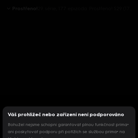
Prostřeno!
29. série, 177. epizoda: Prostřeno! S29 (177)
Váš prohlížeč nebo zařízení není podporováno
Bohužel nejsme schopni garantovat plnou funkčnost prima+
ani poskytovat podporu při potížích se službou prima+ na
Nepodařilo se inicializovat přehrávač