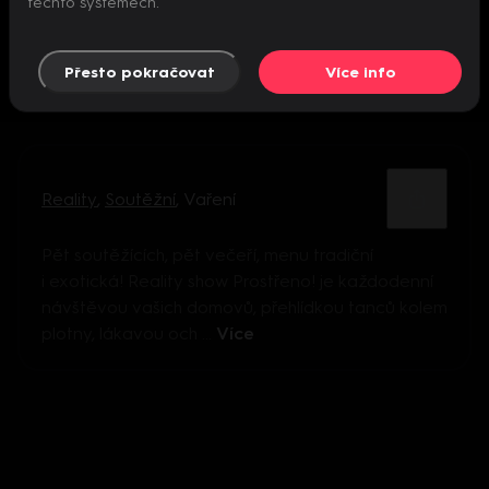
těchto systémech.
Přesto pokračovat
Více info
Reality
,
Soutěžní
,
Vaření
Pět soutěžících, pět večeří, menu tradiční
i exotická! Reality show Prostřeno! je každodenní
návštěvou vašich domovů, přehlídkou tanců kolem
plotny, lákavou och ...
Více