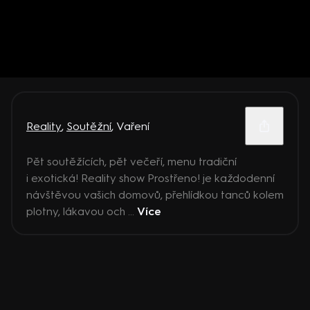
Reality
,
Soutěžní
,
Vaření
Pět soutěžících, pět večeří, menu tradiční
i exotická! Reality show Prostřeno! je každodenní
návštěvou vašich domovů, přehlídkou tanců kolem
plotny, lákavou och ...
Více