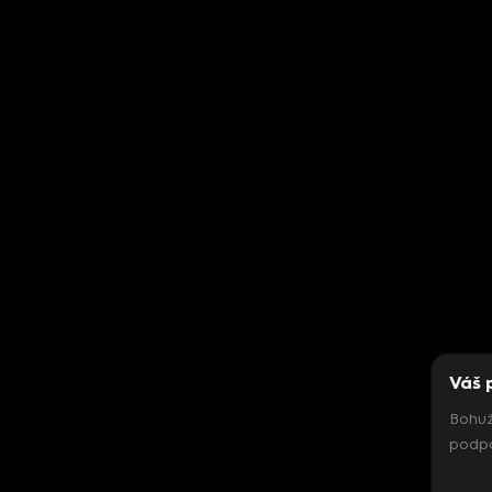
Váš 
Bohuž
podpo