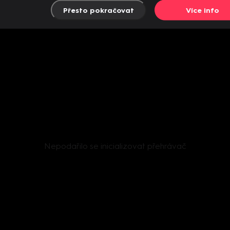
Přesto pokračovat
Více info
Nepodařilo se inicializovat přehrávač