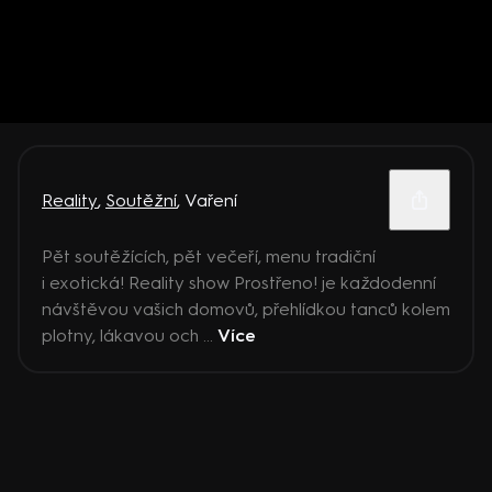
Reality
,
Soutěžní
,
Vaření
Pět soutěžících, pět večeří, menu tradiční
i exotická! Reality show Prostřeno! je každodenní
návštěvou vašich domovů, přehlídkou tanců kolem
plotny, lákavou och ...
Více