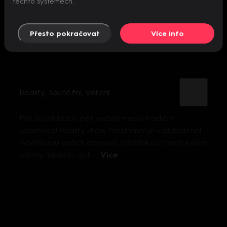
těchto systémech.
Přesto pokračovat
Více info
Reality
,
Soutěžní
,
Vaření
Pět soutěžících, pět večeří, menu tradiční
i exotická! Reality show Prostřeno! je každodenní
návštěvou vašich domovů, přehlídkou tanců kolem
plotny, lákavou och ...
Více