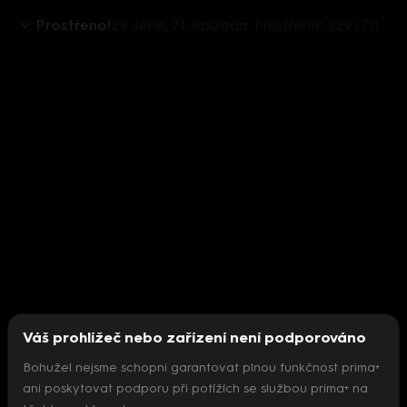
Prostřeno!
29. série, 71. epizoda: Prostřeno! S29 (71)
Váš prohlížeč nebo zařízení není podporováno
Bohužel nejsme schopni garantovat plnou funkčnost prima+
ani poskytovat podporu při potížích se službou prima+ na
Nepodařilo se inicializovat přehrávač