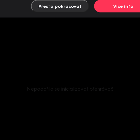
Přesto pokračovat
Více info
Nepodařilo se inicializovat přehrávač