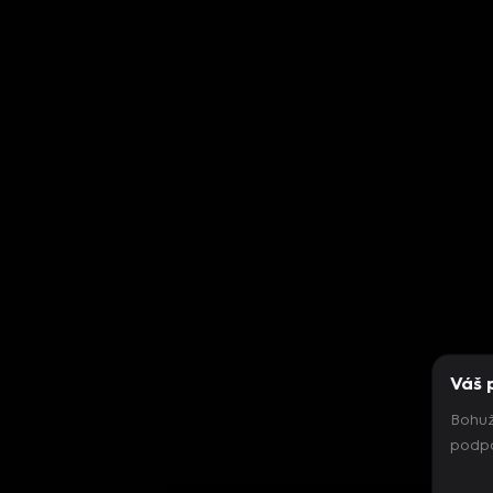
Váš 
Bohuž
podpo