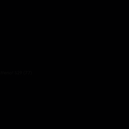
střeno! S29 (77)