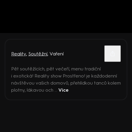
Reality
,
Soutěžní
,
Vaření
Pět soutěžících, pět večeří, menu tradiční
i exotická! Reality show Prostřeno! je každodenní
návštěvou vašich domovů, přehlídkou tanců kolem
plotny, lákavou och ...
Více