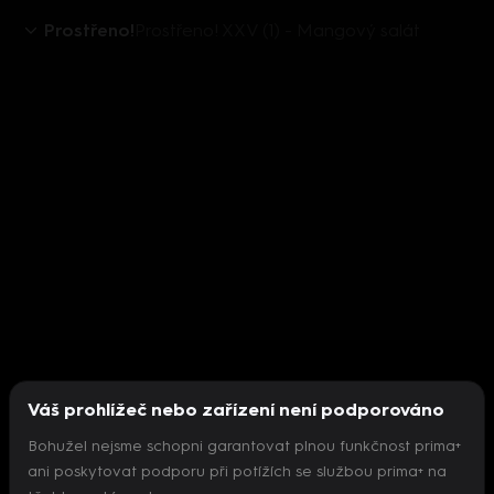
Prostřeno!
Prostřeno! XXV (1) - Mangový salát
Váš prohlížeč nebo zařízení není podporováno
Bohužel nejsme schopni garantovat plnou funkčnost prima+
ani poskytovat podporu při potížích se službou prima+ na
Nepodařilo se inicializovat přehrávač