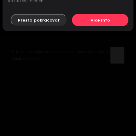
těchto systémech.
Přesto pokračovat
Více info
K tomuto videu není momentálně dostupný
žádný popis.