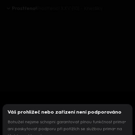
Prostřeno!
Prostřeno! XXV (10) - Knedlíky
Váš prohlížeč nebo zařízení není podporováno
Bohužel nejsme schopni garantovat plnou funkčnost prima+
ani poskytovat podporu při potížích se službou prima+ na
Nepodařilo se inicializovat přehrávač