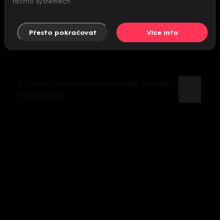
těchto systémech.
Přesto pokračovat
Více info
K tomuto videu není momentálně dostupný
žádný popis.