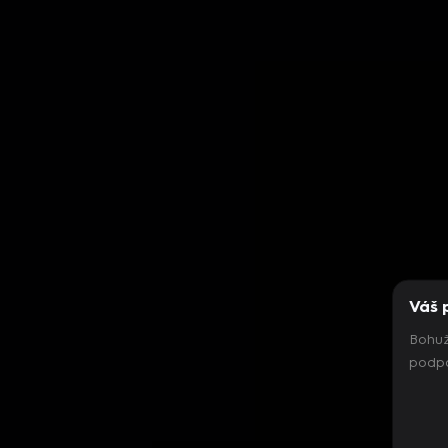
Váš 
Bohuž
podpo