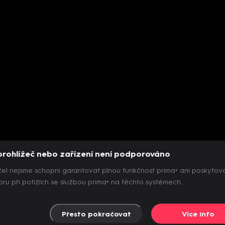
prohlížeč nebo zařízení není podporováno
el nejsme schopni garantovat plnou funkčnost prima+ ani poskytov
ru při potížích se službou prima+ na těchto systémech.
Přesto pokračovat
Více info