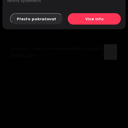
těchto systémech.
Přesto pokračovat
Více info
K tomuto videu není momentálně dostupný
žádný popis.