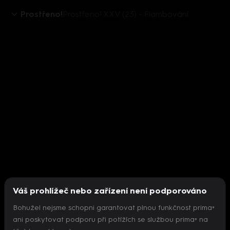
Prostřeno!
Prostřeno! XXV (23) - Flambování
Váš prohlížeč nebo zařízení není podporováno
Bohužel nejsme schopni garantovat plnou funkčnost prima+
ani poskytovat podporu při potížích se službou prima+ na
Nepodařilo se inicializovat přehrávač