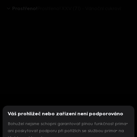
Prostřeno!
Prostřeno! XXV (71) - Vánoční cukroví
Váš prohlížeč nebo zařízení není podporováno
Bohužel nejsme schopni garantovat plnou funkčnost prima+
ani poskytovat podporu při potížích se službou prima+ na
Nepodařilo se inicializovat přehrávač