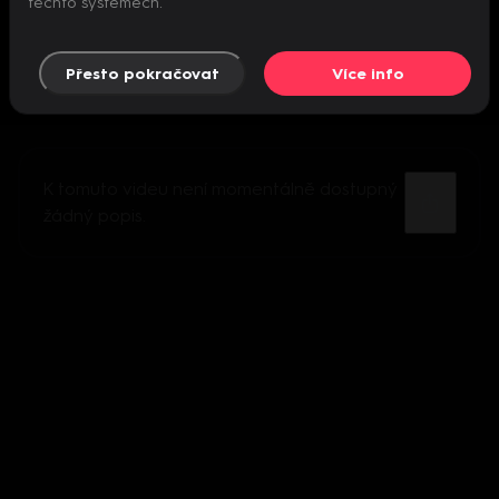
těchto systémech.
Přesto pokračovat
Více info
K tomuto videu není momentálně dostupný
žádný popis.