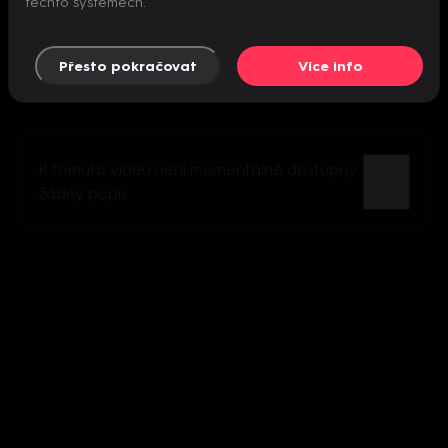
těchto systémech.
Přesto pokračovat
Více info
K tomuto videu není momentálně dostupný
žádný popis.