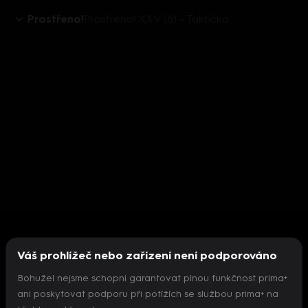
Prostřeno!
Prostřeno! XXV (8) - Taktička
Váš prohlížeč nebo zařízení není podporováno
Bohužel nejsme schopni garantovat plnou funkčnost prima+
ani poskytovat podporu při potížích se službou prima+ na
Nepodařilo se inicializovat přehrávač