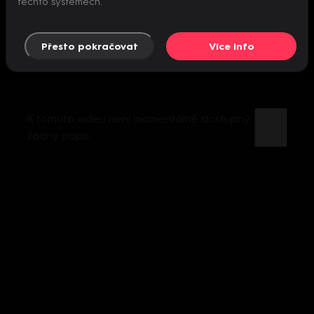
těchto systémech.
Přesto pokračovat
Více info
K tomuto videu není momentálně dostupný
žádný popis.