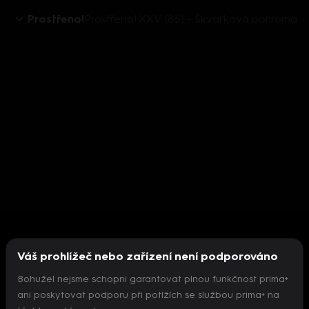
Prostřeno!
Prostřeno! XXV (86) - Škvarková pohroma
Váš prohlížeč nebo zařízení není podporováno
Bohužel nejsme schopni garantovat plnou funkčnost prima+
ani poskytovat podporu při potížích se službou prima+ na
Nepodařilo se inicializovat přehrávač