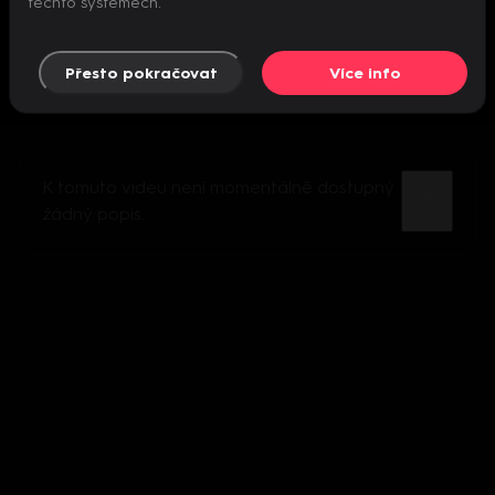
těchto systémech.
Přesto pokračovat
Více info
K tomuto videu není momentálně dostupný
žádný popis.