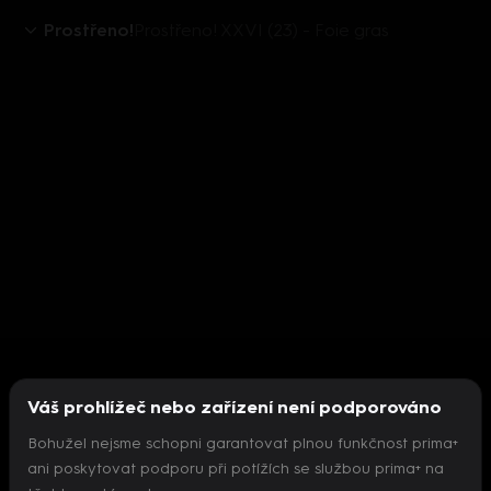
Prostřeno!
Prostřeno! XXVI (23) - Foie gras
Váš prohlížeč nebo zařízení není podporováno
Bohužel nejsme schopni garantovat plnou funkčnost prima+
ani poskytovat podporu při potížích se službou prima+ na
Nepodařilo se inicializovat přehrávač