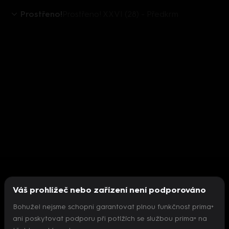
Prostřeno!
Prostřeno! XXVI (28) - Předkrm
Váš prohlížeč nebo zařízení není podporováno
Bohužel nejsme schopni garantovat plnou funkčnost prima+
ani poskytovat podporu při potížích se službou prima+ na
Nepodařilo se inicializovat přehrávač