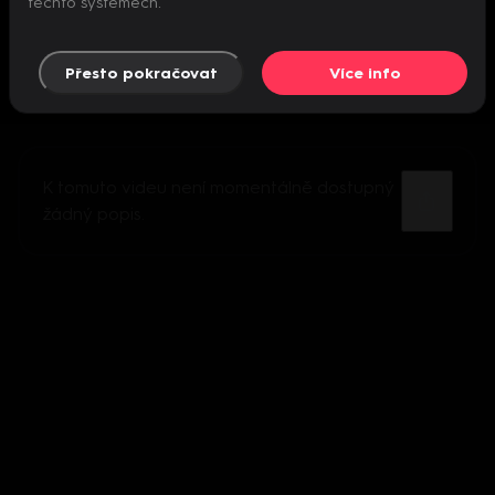
těchto systémech.
Přesto pokračovat
Více info
K tomuto videu není momentálně dostupný
žádný popis.