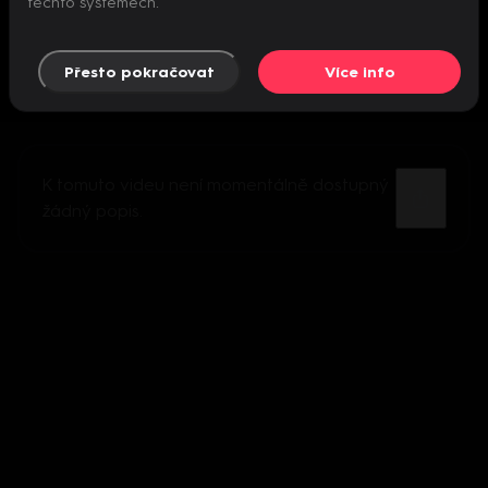
těchto systémech.
Přesto pokračovat
Více info
K tomuto videu není momentálně dostupný
žádný popis.