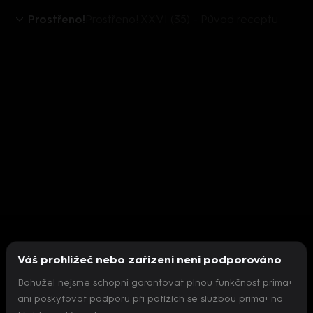
Prostřeno!
Prostřeno! XXVI (35) - Původ receptu
Váš prohlížeč nebo zařízení není podporováno
Bohužel nejsme schopni garantovat plnou funkčnost prima+
ani poskytovat podporu při potížích se službou prima+ na
Nepodařilo se inicializovat přehrávač