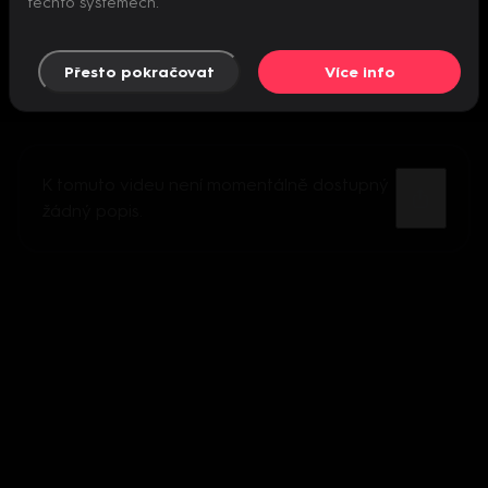
těchto systémech.
Přesto pokračovat
Více info
K tomuto videu není momentálně dostupný
žádný popis.