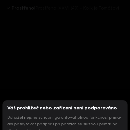
Prostřeno!
Prostřeno! XXVI (49) - Kolik je Tomášovi
Váš prohlížeč nebo zařízení není podporováno
Bohužel nejsme schopni garantovat plnou funkčnost prima+
ani poskytovat podporu při potížích se službou prima+ na
Nepodařilo se inicializovat přehrávač