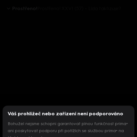
Prostřeno!
Prostřeno! XXVI (57) – Lída taktizuje?
Váš prohlížeč nebo zařízení není podporováno
Bohužel nejsme schopni garantovat plnou funkčnost prima+
ani poskytovat podporu při potížích se službou prima+ na
Nepodařilo se inicializovat přehrávač