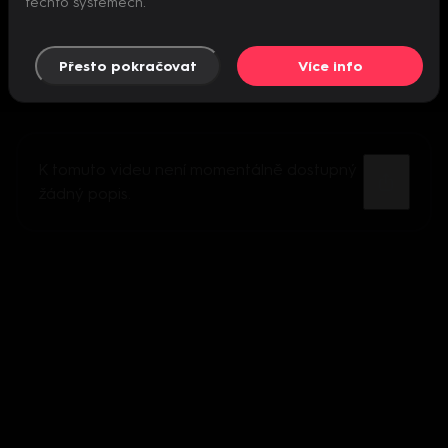
těchto systémech.
Přesto pokračovat
Více info
K tomuto videu není momentálně dostupný
žádný popis.