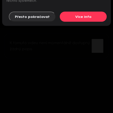
těchto systémech.
Přesto pokračovat
Více info
K tomuto videu není momentálně dostupný
žádný popis.