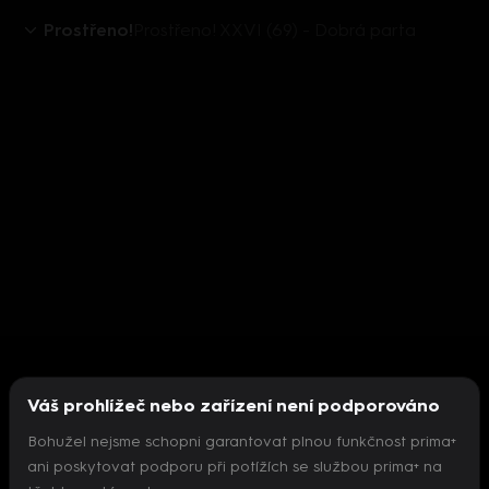
Prostřeno!
Prostřeno! XXVI (69) - Dobrá parta
Váš prohlížeč nebo zařízení není podporováno
Bohužel nejsme schopni garantovat plnou funkčnost prima+
ani poskytovat podporu při potížích se službou prima+ na
Nepodařilo se inicializovat přehrávač