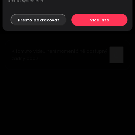
těchto systémech.
Přesto pokračovat
Více info
K tomuto videu není momentálně dostupný
žádný popis.