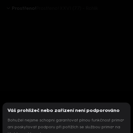
Prostřeno!
Prostřeno! XXVI (77) - Rohlík
Váš prohlížeč nebo zařízení není podporováno
Bohužel nejsme schopni garantovat plnou funkčnost prima+
ani poskytovat podporu při potížích se službou prima+ na
Nepodařilo se inicializovat přehrávač