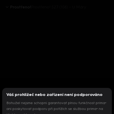
Prostřeno!
Prostřeno! S27 (108) – U Máry
Váš prohlížeč nebo zařízení není podporováno
Bohužel nejsme schopni garantovat plnou funkčnost prima+
ani poskytovat podporu při potížích se službou prima+ na
Nepodařilo se inicializovat přehrávač