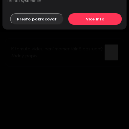
těchto systémech.
Přesto pokračovat
Více info
K tomuto videu není momentálně dostupný
žádný popis.