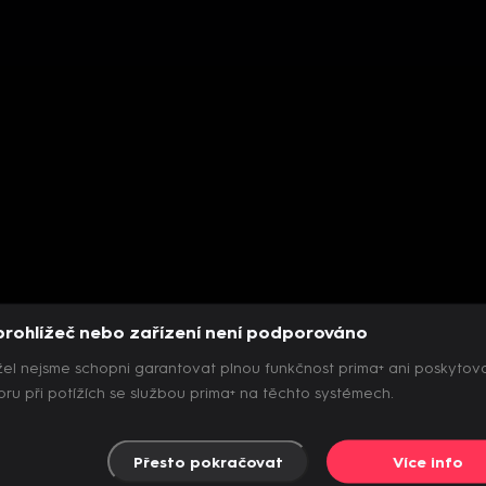
prohlížeč nebo zařízení není podporováno
el nejsme schopni garantovat plnou funkčnost prima+ ani poskytov
ru při potížích se službou prima+ na těchto systémech.
Přesto pokračovat
Více info