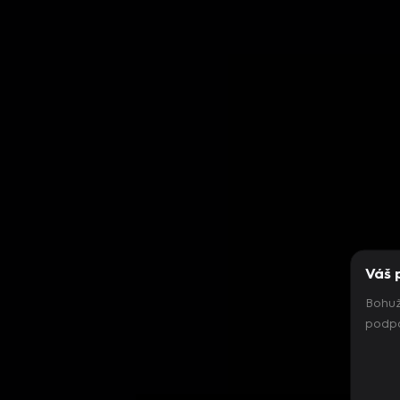
Váš 
Bohuž
podpo